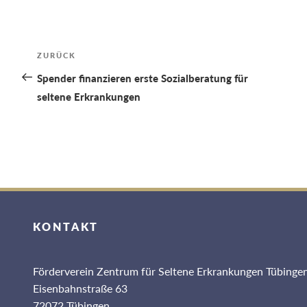
Beitragsnavigation
Vorheriger
ZURÜCK
Beitrag
Spender finanzieren erste Sozialberatung für
seltene Erkrankungen
KONTAKT
Förderverein Zentrum für Seltene Erkrankungen Tübingen
Eisenbahnstraße 63
72072 Tübingen