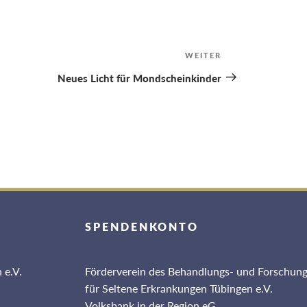
WEITER
Nächster
Beitrag
Neues Licht für Mondscheinkinder
SPENDENKONTO
 e.V.
Förderverein des Behandlungs- und Forschun
für Seltene Erkrankungen Tübingen e.V.
Volksbank in der Region eG