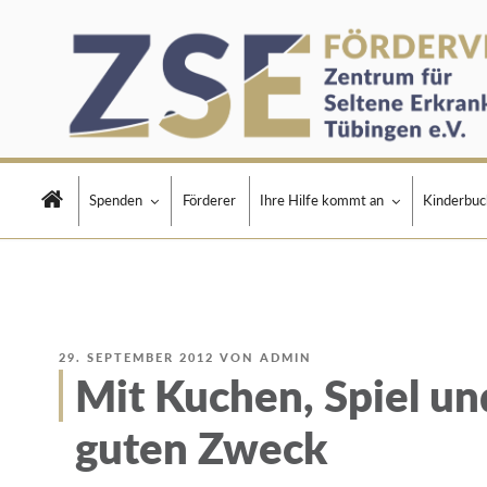
Zum
Inhalt
springen
FÖRDERVEIN ZSE T
Spenden
Förderer
Ihre Hilfe kommt an
Kinderbuc
VERÖFFENTLICHT
29. SEPTEMBER 2012
VON
ADMIN
AM
Mit Kuchen, Spiel un
guten Zweck