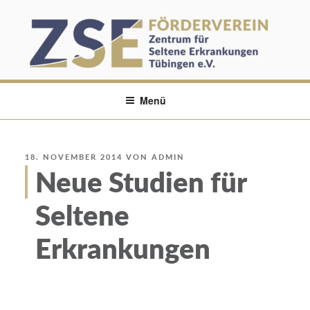
Zum
Inhalt
springen
FÖRDERVEIN ZSE TÜBINGEN
Menü
VERÖFFENTLICHT
18. NOVEMBER 2014
VON
ADMIN
AM
Neue Studien für
Seltene
Erkrankungen