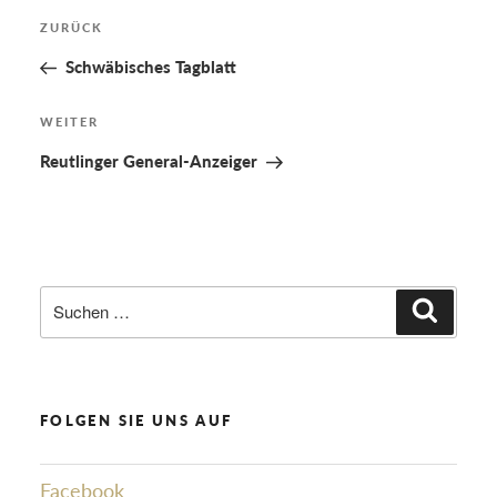
Beitragsnavigation
Vorheriger
ZURÜCK
Beitrag
Schwäbisches Tagblatt
Nächster
WEITER
Beitrag
Reutlinger General-Anzeiger
Suchen
Suchen
nach:
FOLGEN SIE UNS AUF
Facebook