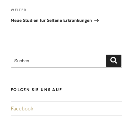
Nächster
WEITER
Beitrag
Neue Studien für Seltene Erkrankungen
Suchen
Suchen
nach:
FOLGEN SIE UNS AUF
Facebook