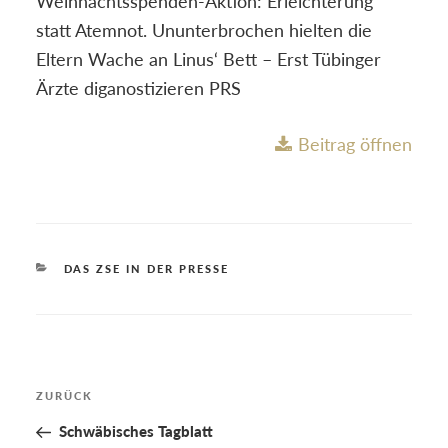
Weihnachtsspenden-Aktion: Erleichterung
statt Atemnot. Ununterbrochen hielten die
Eltern Wache an Linus‘ Bett – Erst Tübinger
Ärzte diganostizieren PRS
Beitrag öffnen
KATEGORIEN
DAS ZSE IN DER PRESSE
Beitragsnavigation
Vorheriger
ZURÜCK
Beitrag
Schwäbisches Tagblatt